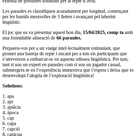
extensa de possibles solutions per al repte d’avui.
Les paraules es classifiquen acuradament per longitud, començant
per les humils meravelles de 3 lletres i avançant pel laberint
lingüístic.
El joc que us va presentar aquest bon dia,
15
/04/2025, comp
ta
amb
una formidable alineació de
66
paraules.
Prepareu-vos per a un viatge intel·lectualment estimulant, que
promet una barreja de repte i encant per a tots els participants que
s’atreveixen a embarcar-se en aquesta odissea lingüística. Per tant,
tant si sou un expert en paraules com si sou un jugador casual,
submergeix-te en l’experiència immersiva que t’espera i deixa que es
desenvolupi l’alegria de l’exploració lingüística!
Solutions:
1. apa
2. api
3. apiàcia
4. àpoca
5. cap
6. capa
7. capció
8. capicua