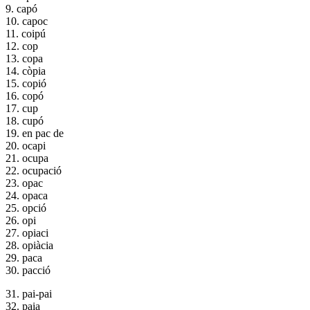
9. capó
10. capoc
11. coipú
12. cop
13. copa
14. còpia
15. copió
16. copó
17. cup
18. cupó
19. en pac de
20. ocapi
21. ocupa
22. ocupació
23. opac
24. opaca
25. opció
26. opi
27. opiaci
28. opiàcia
29. paca
30. pacció
31. pai-pai
32. paia