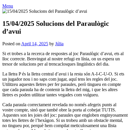
Menu
15/04/2025 Solucions del Paraulògic
d’avui
Posted on
April 14, 2025
by
Júlia
Si et trobes a la recerca de respostes al joc Paraulògic d’avui, ets al
lloc correcte. Benvingut al nostre refugi en línia, on us espera un
tresor de solucions per al trencaclosques lingüístics del dia.
La lletra P és la lletra central d’avui i la resta són A-I-C-U-O
.
Si ets
un jugador nou i no saps com jugar, aquí tens les regles del joc.
Utilitzeu aquestes lletres per fer paraules, però tingueu en compte
que cada paraula ha de contenir la lletra del mig, i que les altres
lletres es poden utilitzar tantes vegades com vulgueu.
Cada paraula correctament revelada no només afegeix punts al
vostre compte, sinó que també obre la porta al cobejat TUTIS.
Aquestes son les joies del joc: paraules que engloben enginyosament
totes les lletres de l’hexàgon. Si us trobeu amb un obstacle mental,
no tingueu por, perquè hem compilat meticulosament una llista