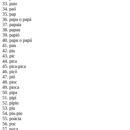
33. paio
34. paó
35. pap
36. papa o papà
37. papaia
38. papau
39. papió
40. papu o papú
41. pau
42. pia
43. pic
44. pica
45. pica-pica
46. picó
47. pió
48. pioc
49. pioca
50. pipa
51. pipí
52. pipiu
53. piu
54. piu-piu
55. poàcia
56. poc
57. poca