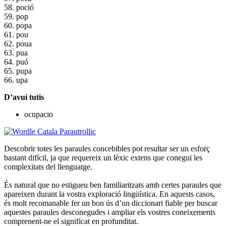
58. poció
59. pop
60. popa
61. pou
62. poua
63. pua
64. puó
65. pupa
66. upa
D’avui tutis
ocupacio
Descobrir totes les paraules concebibles pot resultar ser un esforç
bastant difícil, ja que requereix un lèxic extens que conegui les
complexitats del llenguatge.
És natural que no estigueu ben familiaritzats amb certes paraules que
apareixen durant la vostra exploració lingüística. En aquests casos,
és molt recomanable fer un bon ús d’un diccionari fiable per buscar
aquestes paraules desconegudes i ampliar els vostres coneixements
comprenent-ne el significat en profunditat.