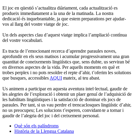
El joc en qüestió s’actualitza diàriament, cada actualització es
produeix immediatament a la una de la matinada. La nostra
dedicació és inquebrantable, ja que estem preparations per ajudar-
vos al llarg del vostre viatge de joc.
Un dels aspectes clau d’aquest viatge implica l’ampliació contínua
del vostre vocabulari.
Es tracta de l’emocionant recerca d’aprendre paraules noves,
aprofundir en els seus matisos i acumular progressivament una gran
quantitat de coneixements lingüístics que, sens dubte, us serviran bé
en diversos aspectes de la vida. Per aquells moments en què et
trobes perplex i no pots resoldre el repte d’ahir, t’oferim les solutions
que busques, accessibles
AQUI
mateix, al teu abast.
Us animem a participar en aquesta aventura intel·lectual, gaudir de
les alegries de l’exploració i obtenir un plaer genuí de l’adquisició de
les habilitats lingüístiques i la satisfacció de dominar els jocs de
paraules. Per tant, si us vau perdre el trencaclosques lingüístic d’ahir,
no us preocupeu; Les solucions t’esperen, convidant-te a tornar i
gaudir de l’alegria del joc i del creixement personal.
Què són els palíndroms
Història de la Llengua Catalana