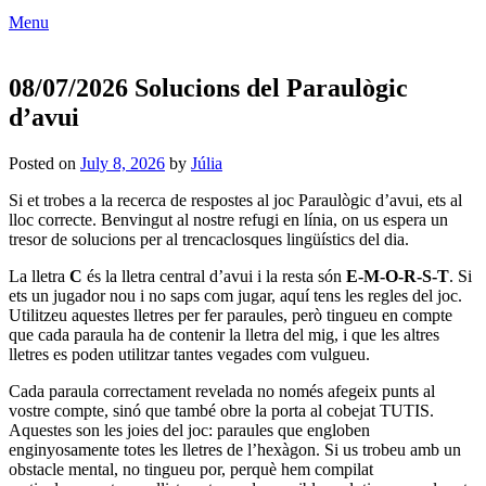
Menu
08/07/2026 Solucions del Paraulògic
d’avui
Posted on
July 8, 2026
by
Júlia
Si et trobes a la recerca de respostes al joc Paraulògic d’avui, ets al
lloc correcte. Benvingut al nostre refugi en línia, on us espera un
tresor de solucions per al trencaclosques lingüístics del dia.
La lletra
C
és la lletra central d’avui i la resta són
E-M-O-R-S-T
. Si
ets un jugador nou i no saps com jugar, aquí tens les regles del joc.
Utilitzeu aquestes lletres per fer paraules, però tingueu en compte
que cada paraula ha de contenir la lletra del mig, i que les altres
lletres es poden utilitzar tantes vegades com vulgueu.
Cada paraula correctament revelada no només afegeix punts al
vostre compte, sinó que també obre la porta al cobejat TUTIS.
Aquestes son les joies del joc: paraules que engloben
enginyosamente totes les lletres de l’hexàgon. Si us trobeu amb un
obstacle mental, no tingueu por, perquè hem compilat