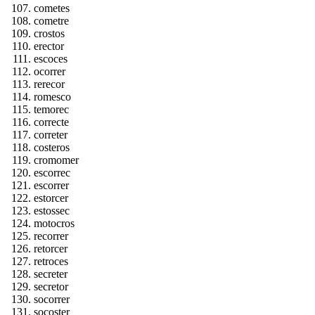
cometes
cometre
crostos
erector
escoces
ocorrer
rerecor
romesco
temorec
correcte
correter
costeros
cromomer
escorrec
escorrer
estorcer
estossec
motocros
recorrer
retorcer
retroces
secreter
secretor
socorrer
socoster