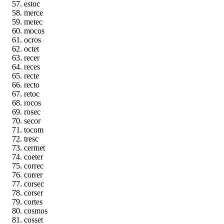
estoc
merce
metec
mocos
ocros
octet
recer
reces
recte
recto
retoc
rocos
rosec
secor
tocom
tresc
cermet
coeter
correc
correr
corsec
corser
cortes
cosmos
cosset