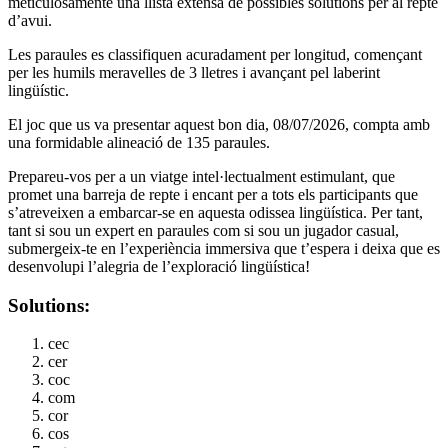
meticulosamente una llista extensa de possibles solutions per al repte
d’avui.
Les paraules es classifiquen acuradament per longitud, començant
per les humils meravelles de 3 lletres i avançant pel laberint
lingüístic.
El joc que us va presentar aquest bon dia, 08/07/2026, compta amb
una formidable alineació de 135 paraules.
Prepareu-vos per a un viatge intel·lectualment estimulant, que
promet una barreja de repte i encant per a tots els participants que
s’atreveixen a embarcar-se en aquesta odissea lingüística. Per tant,
tant si sou un expert en paraules com si sou un jugador casual,
submergeix-te en l’experiència immersiva que t’espera i deixa que es
desenvolupi l’alegria de l’exploració lingüística!
Solutions:
cec
cer
coc
com
cor
cos