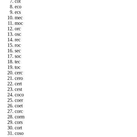
cot
eco
ecs
mec
moc
orc
osc
rec
roc
sec
soc
tec
toc
cerc
cero
cert
cest
coco
coer
coet
corc
corm
cors
cort
coso