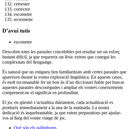
cetoester
corrector
escometre
rectometre
D’avui tutis
escometre
Descobrir totes les paraules concebibles pot resultar ser un esforç
bastant difícil, ja que requereix un lèxic extens que conegui les
complexitats del llenguatge.
És natural que no estigueu ben familiaritzats amb certes paraules que
apareixen durant la vostra exploració lingüística. En aquests casos,
és molt recomanable fer un bon ús d’un diccionari fiable per buscar
aquestes paraules desconegudes i ampliar els vostres coneixements
comprenent-ne el significat en profunditat.
El joc en qüestió s’actualitza diàriament, cada actualització es
produeix immediatament a la una de la matinada. La nostra
dedicació és inquebrantable, ja que estem preparations per ajudar-
vos al llarg del vostre viatge de joc.
Què són els palíndroms