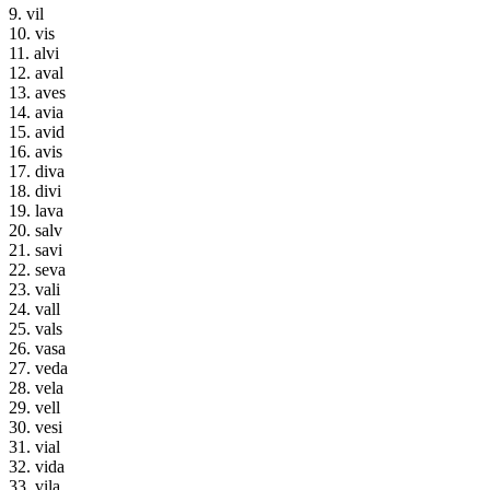
9. vil
10. vis
11. alvi
12. aval
13. aves
14. avia
15. avid
16. avis
17. diva
18. divi
19. lava
20. salv
21. savi
22. seva
23. vali
24. vall
25. vals
26. vasa
27. veda
28. vela
29. vell
30. vesi
31. vial
32. vida
33. vila