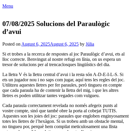
Menu
07/08/2025 Solucions del Paraulògic
d’avui
Posted on
August 6, 2025
August 6, 2025
by
Júlia
Si et trobes a la recerca de respostes al joc Paraulògic d’avui, ets al
lloc correcte. Benvingut al nostre refugi en línia, on us espera un
tresor de solucions per al trencaclosques lingüístics del dia.
La lletra V és la lletra central d’avui i la resta són A-D-E-I-L-S
.
Si
ets un jugador nou i no saps com jugar, aquí tens les regles del joc.
Utilitzeu aquestes lletres per fer paraules, però tingueu en compte
que cada paraula ha de contenir la lletra del mig, i que les altres
lletres es poden utilitzar tantes vegades com vulgueu.
Cada paraula correctament revelada no només afegeix punts al
vostre compte, sinó que també obre la porta al cobejat TUTIS.
Aquestes son les joies del joc: paraules que engloben enginyosament
totes les lletres de l’hexàgon. Si us trobeu amb un obstacle mental,
no tingueu por, perquè hem compilat meticulosament una llista