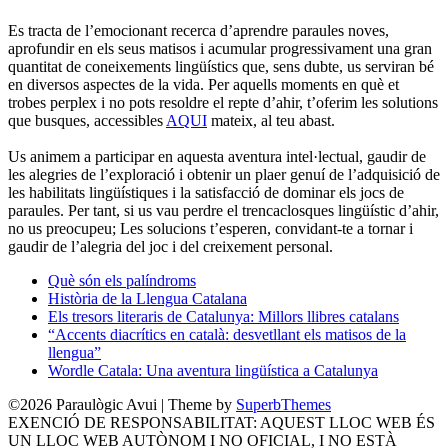
Es tracta de l’emocionant recerca d’aprendre paraules noves,
aprofundir en els seus matisos i acumular progressivament una gran
quantitat de coneixements lingüístics que, sens dubte, us serviran bé
en diversos aspectes de la vida. Per aquells moments en què et
trobes perplex i no pots resoldre el repte d’ahir, t’oferim les solutions
que busques, accessibles
AQUI
mateix, al teu abast.
Us animem a participar en aquesta aventura intel·lectual, gaudir de
les alegries de l’exploració i obtenir un plaer genuí de l’adquisició de
les habilitats lingüístiques i la satisfacció de dominar els jocs de
paraules. Per tant, si us vau perdre el trencaclosques lingüístic d’ahir,
no us preocupeu; Les solucions t’esperen, convidant-te a tornar i
gaudir de l’alegria del joc i del creixement personal.
Què són els palíndroms
Història de la Llengua Catalana
Els tresors literaris de Catalunya: Millors llibres catalans
“Accents diacrítics en català: desvetllant els matisos de la
llengua”
Wordle Catala: Una aventura lingüística a Catalunya
©2026 Paraulògic Avui
| Theme by
SuperbThemes
EXENCIÓ DE RESPONSABILITAT: AQUEST LLOC WEB ÉS
UN LLOC WEB AUTÒNOM I NO OFICIAL, I NO ESTÀ