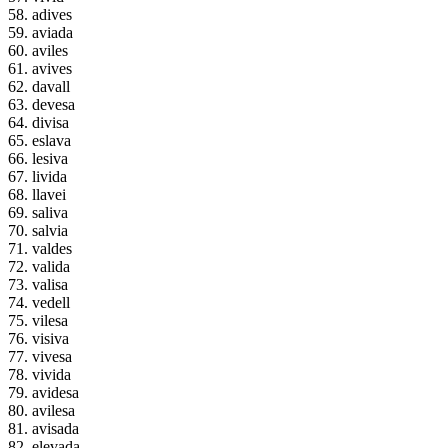
58. adives
59. aviada
60. aviles
61. avives
62. davall
63. devesa
64. divisa
65. eslava
66. lesiva
67. livida
68. llavei
69. saliva
70. salvia
71. valdes
72. valida
73. valisa
74. vedell
75. vilesa
76. visiva
77. vivesa
78. vivida
79. avidesa
80. avilesa
81. avisada
82. elevada