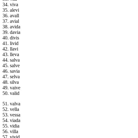
34. viva
35. alevi
36. avall
37. avial
38. avida
39. davia
40. divis
41. livid
42. llavi
43. lleva
44. salva
45. salve
46. savia
47. selva
48. silva
49. vaive
50. valid
51. valva
52. vella
53. vessa
54. viada
55. vidia
56. villa
57. vivid