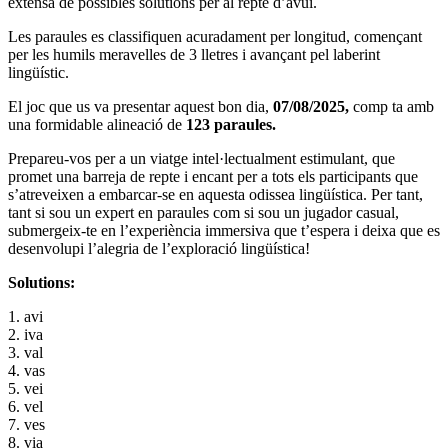
extensa de possibles solutions per al repte d’avui.
Les paraules es classifiquen acuradament per longitud, començant
per les humils meravelles de 3 lletres i avançant pel laberint
lingüístic.
El joc que us va presentar aquest bon dia,
07
/08/2025,
comp
ta amb
una formidable alineació de
123
paraules.
Prepareu-vos per a un viatge intel·lectualment estimulant, que
promet una barreja de repte i encant per a tots els participants que
s’atreveixen a embarcar-se en aquesta odissea lingüística. Per tant,
tant si sou un expert en paraules com si sou un jugador casual,
submergeix-te en l’experiència immersiva que t’espera i deixa que es
desenvolupi l’alegria de l’exploració lingüística!
Solutions:
1. avi
2. iva
3. val
4. vas
5. vei
6. vel
7. ves
8. via