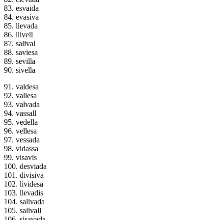
83. esvaida
84. evasiva
85. llevada
86. llivell
87. salival
88. saviesa
89. sevilla
90. sivella
91. valdesa
92. vallesa
93. valvada
94. vassall
95. vedella
96. vellesa
97. vessada
98. vidassa
99. visavis
100. desviada
101. divisiva
102. lividesa
103. llevadis
104. salivada
105. salivall
106. sisavada