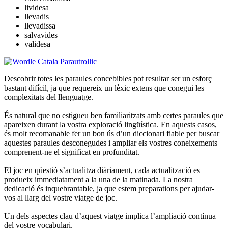
lividesa
llevadis
llevadissa
salvavides
validesa
Descobrir totes les paraules concebibles pot resultar ser un esforç
bastant difícil, ja que requereix un lèxic extens que conegui les
complexitats del llenguatge.
És natural que no estigueu ben familiaritzats amb certes paraules que
apareixen durant la vostra exploració lingüística. En aquests casos,
és molt recomanable fer un bon ús d’un diccionari fiable per buscar
aquestes paraules desconegudes i ampliar els vostres coneixements
comprenent-ne el significat en profunditat.
El joc en qüestió s’actualitza diàriament, cada actualització es
produeix immediatament a la una de la matinada. La nostra
dedicació és inquebrantable, ja que estem preparations per ajudar-
vos al llarg del vostre viatge de joc.
Un dels aspectes clau d’aquest viatge implica l’ampliació contínua
del vostre vocabulari.