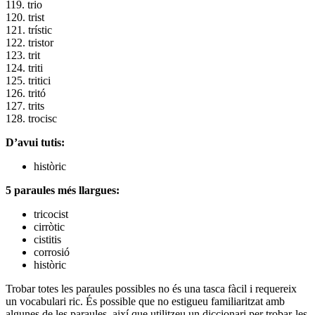
119. trio
120. trist
121. trístic
122. tristor
123. trit
124. triti
125. tritici
126. tritó
127. trits
128. trocisc
D’avui tutis:
històric
5 paraules més llargues:
tricocist
cirròtic
cistitis
corrosió
històric
Trobar totes les paraules possibles no és una tasca fàcil i requereix
un vocabulari ric. És possible que no estigueu familiaritzat amb
algunes de les paraules, així que utilitzeu un diccionari per trobar-les