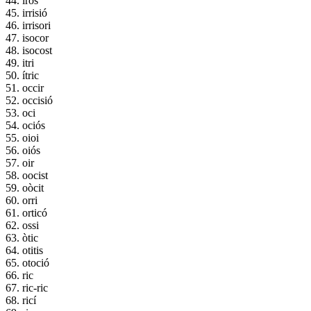
44. irós
45. irrisió
46. irrisori
47. isocor
48. isocost
49. itri
50. ítric
51. occir
52. occisió
53. oci
54. ociós
55. oioi
56. oiós
57. oir
58. oocist
59. oòcit
60. orri
61. orticó
62. ossi
63. òtic
64. otitis
65. otoció
66. ric
67. ric-ric
68. ricí