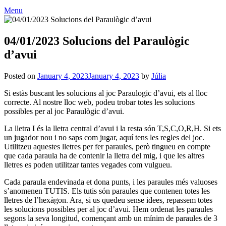
Menu
04/01/2023 Solucions del Paraulògic
d’avui
Posted on
January 4, 2023
January 4, 2023
by
Júlia
Si estàs buscant les solucions al joc Paraulogic d’avui, ets al lloc
correcte. Al nostre lloc web, podeu trobar totes les solucions
possibles per al joc Paraulògic d’avui.
La lletra I és la lletra central d’avui i la resta són T,S,C,O,R,H. Si ets
un jugador nou i no saps com jugar, aquí tens les regles del joc.
Utilitzeu aquestes lletres per fer paraules, però tingueu en compte
que cada paraula ha de contenir la lletra del mig, i que les altres
lletres es poden utilitzar tantes vegades com vulgueu.
Cada paraula endevinada et dona punts, i les paraules més valuoses
s’anomenen TUTIS. Els tutis són paraules que contenen totes les
lletres de l’hexàgon. Ara, si us quedeu sense idees, repassem totes
les solucions possibles per al joc d’avui. Hem ordenat les paraules
segons la seva longitud, començant amb un mínim de paraules de 3