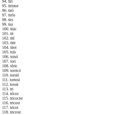
94. tiri
95. tiristor
96. tiró
97. tirós
98. tirs
99. tisi
100. tísic
101. tit
102. tití
103. titit
104. titot
105. toís
106. toisó
107. tori
108. tòric
109. torricó
110. torsió
111. tortosí
112. tossir
113. tri
114. trícoc
115. tricocist
116. tricosi
117. tricot
118. tricroic