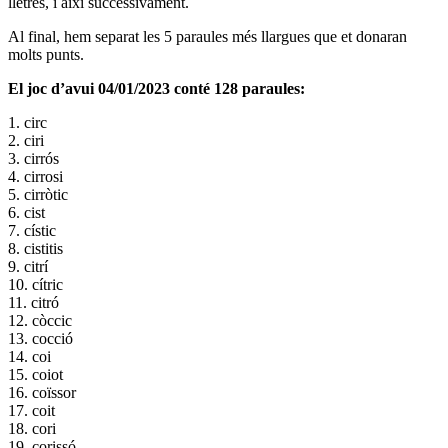
lletres, i així successivament.
Al final, hem separat les 5 paraules més llargues que et donaran
molts punts.
El joc d’avui 04/01/2023 conté 128 paraules:
1. circ
2. ciri
3. cirrós
4. cirrosi
5. cirròtic
6. cist
7. cístic
8. cistitis
9. citrí
10. cítric
11. citró
12. còccic
13. cocció
14. coi
15. coiot
16. coïssor
17. coit
18. cori
19. corissó