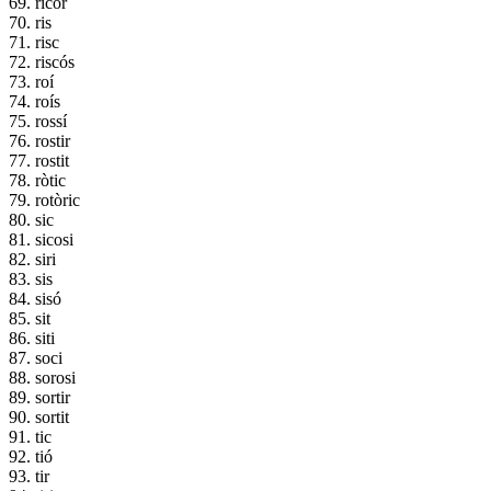
69. ricor
70. ris
71. risc
72. riscós
73. roí
74. roís
75. rossí
76. rostir
77. rostit
78. ròtic
79. rotòric
80. sic
81. sicosi
82. siri
83. sis
84. sisó
85. sit
86. siti
87. soci
88. sorosi
89. sortir
90. sortit
91. tic
92. tió
93. tir