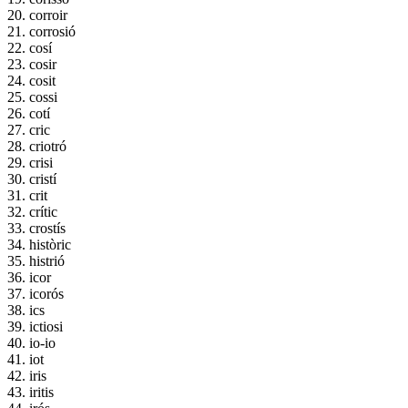
20. corroir
21. corrosió
22. cosí
23. cosir
24. cosit
25. cossi
26. cotí
27. cric
28. criotró
29. crisi
30. cristí
31. crit
32. crític
33. crostís
34. històric
35. histrió
36. icor
37. icorós
38. ics
39. ictiosi
40. io-io
41. iot
42. iris
43. iritis